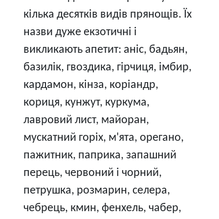
кілька десятків видів прянощів. Їх
назви дуже екзотичні і
викликають апетит: аніс, бадьян,
базилік, гвоздика, гірчиця, імбир,
кардамон, кінза, коріандр,
кориця, кунжут, куркума,
лавровий лист, майоран,
мускатний горіх, м'ята, орегано,
пажитник, паприка, запашний
перець, червоний і чорний,
петрушка, розмарин, селера,
чебрець, кмин, фенхель, чабер,