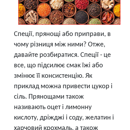
Спеції, прянощі або приправи, в
чому різниця між ними? Отже,
давайте розбиратися. Спеції - це
все, що підсилює смак їжі або
змінює її консистенцію. Як
приклад можна привести цукор і
сіль. Прянощами також
називають оцет і лимонну
кислоту, дріжджі і соду, желатин і
харчовий крохмаль, а також