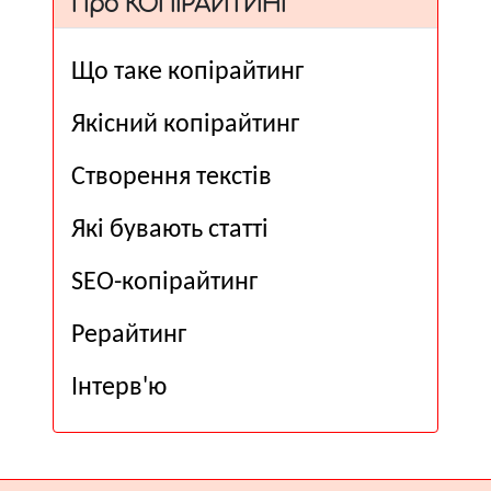
Про КОПІРАЙТИНГ
Що таке копірайтинг
Якісний копірайтинг
Створення текстів
Які бувають статті
SEO-копірайтинг
Рерайтинг
Інтерв'ю