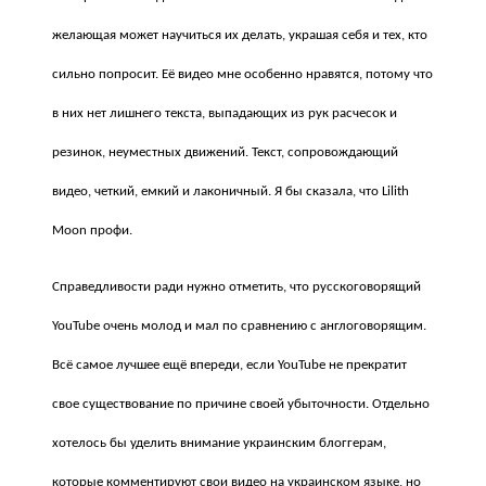
желающая может научиться их делать, украшая себя и тех, кто
сильно попросит. Её видео мне особенно нравятся, потому что
в них нет лишнего текста, выпадающих из рук расчесок и
резинок, неуместных движений. Текст, сопровождающий
видео, четкий, емкий и лаконичный. Я бы сказала, что Lilith
Moon профи.
Справедливости ради нужно отметить, что русскоговорящий
YouTube очень молод и мал по сравнению с англоговорящим.
Всё самое лучшее ещё впереди, если YouTube не прекратит
свое существование по причине своей убыточности. Отдельно
хотелось бы уделить внимание украинским блоггерам,
которые комментируют свои видео на украинском языке, но