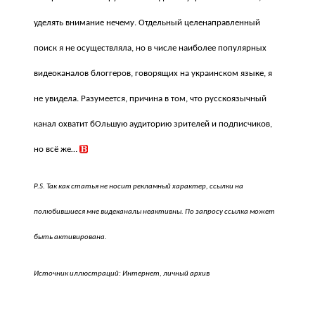
уделять внимание нечему. Отдельный целенаправленный
поиск я не осуществляла, но в числе наиболее популярных
видеоканалов блоггеров, говорящих на украинском языке, я
не увидела. Разумеется, причина в том, что русскоязычный
канал охватит бОльшую аудиторию зрителей и подписчиков,
но всё же…
P.S. Так как статья не носит рекламный характер, ссылки на
полюбившиеся мне видеканалы неактивны. По запросу ссылка может
быть активирована.
Источник иллюстраций: Интернет, личный архив