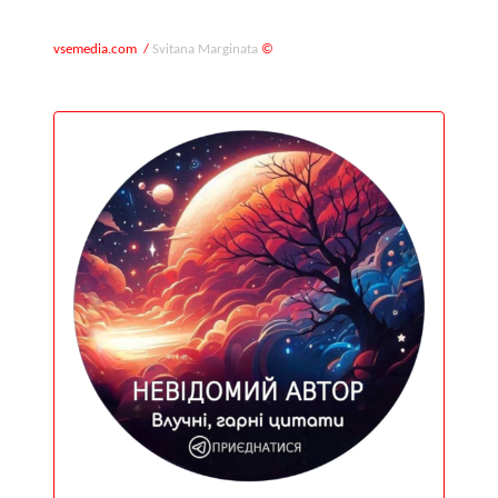
vsemedia.com
/
Svitana Marginata
©