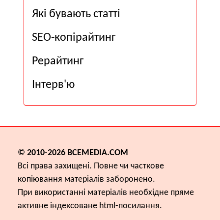
Які бувають статті
SEO-копірайтинг
Рерайтинг
Інтерв'ю
© 2010-2026
ВСЕМЕDІА.COM
Всі права захищені. Повне чи часткове
копіювання матеріалів заборонено.
При використанні матеріалів необхідне пряме
активне індексоване html-посилання.