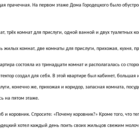
я прачечная. На первом этаже Дома Городецкого было обустрое
т, трёх комнат для прислуги, одной ванной и двух туалетных ко
 жилых комнат, две комнаты для прислуги, прихожая, кухня, пр
артира состояла из тринадцати комнат и располагалась со сто
тектор создал для себя. В этой квартире был кабинет, большая и
луги, конечно же, прихожая и коридор, запасная комната, посуд
сь на пятом этаже.
и коровник. Спросите: «Почему коровник?» Кроме того, что те
одецкий хотел каждый день поить своих жильцов свежим молочко