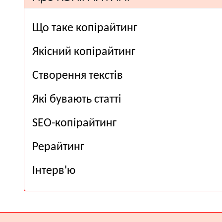
Що таке копірайтинг
Якісний копірайтинг
Створення текстів
Які бувають статті
SEO-копірайтинг
Рерайтинг
Інтерв'ю