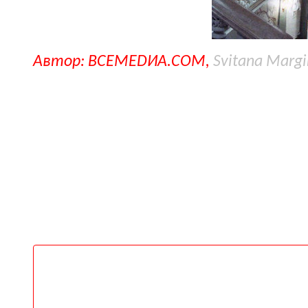
Автор: ВСЕМЕDИА.COM,
Svitana Margi